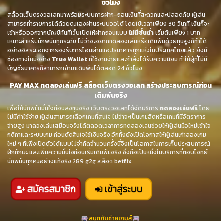
ชั่วโมง
สล็อตเว็บตรงวอเลทมาพร้อมระบบการฝาก-ถอนเงินที่สะดวกและปลอดภัย ผู้เล่น
สามารถทำรายการได้ด้วยตนเองผ่านระบบออโต้ โดยใช้เวลาเพียง 30 วินาที เงินก็จะ
เข้าหรือออกจากบัญชีทันทีเว็บเปิดให้ฝากถอนแบบ
ไม่มีขั้นต่ำ
เริ่มต้นเพียง 1 บาท
เหมาะสำหรับนักพนันทุกระดับ ไม่ว่าจะอยากทดลองเล่นหรือเดิมพันด้วยทุนสูงก็ทำได้
อย่างอิสระนอกจากรองรับการโอนผ่านแอปธนาคารทุกแห่งในประเทศไทยแล้ว ยังมี
ช่องทางใหม่อย่าง
True Wallet
ที่ใช้งานง่ายและกำลังได้รับความนิยม ทำให้ผู้ที่ไม่มี
บัญชีธนาคารก็สามารถเข้ามาเดิมพันได้ตลอด 24 ชั่วโมง
PAY MAX ทดลองเล่นฟรี สล็อตเว็บตรงวอเลท สร้างประสบการณ์ก่อน
เดิมพันจริง
เพื่อให้นักพนันมั่นใจก่อนลงทุนจริง เว็บตรงวอเลทได้จัดบริการ
ทดลองเล่นฟรี
โดย
ไม่มีค่าใช้จ่าย ผู้เล่นสามารถเลือกเกมที่สนใจ ไม่ว่าจะเป็นเกมฮิตหรือเกมที่มีอัตราการ
จ่ายสูง มาลองเล่นเสมือนจริงได้ตลอดเวลาการทดลองเล่นช่วยให้ผู้เล่นมือใหม่เข้าใจ
กติกาและระบบเกม ก่อนตัดสินใจใช้เงินจริง อีกทั้งยังเปิดโอกาสให้ผู้เล่นเก่าลองเกม
ใหม่ ๆ ที่เพิ่งเปิดตัวได้แบบไม่จำกัดจำนวนครั้งนี่จึงเป็นโอกาสในการเก็บประสบการณ์
ฝึกทักษะ และเพิ่มความมั่นใจก่อนเริ่มเดิมพันจริง ซึ่งถือเป็นหนึ่งในบริการที่ตอบโจทย์
นักพนันทุกคนอย่างแท้จริง
289 g2g สล็อต betflix