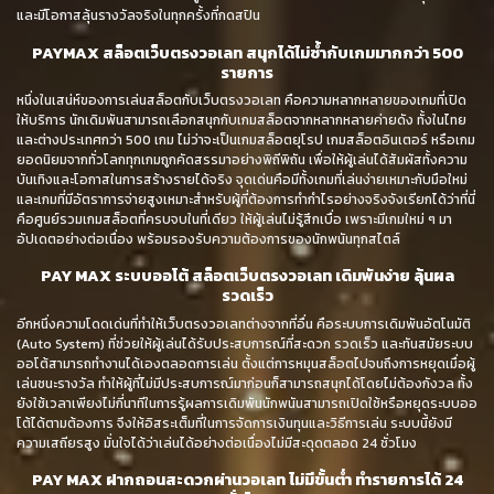
และมีโอกาสลุ้นรางวัลจริงในทุกครั้งที่กดสปิน
PAYMAX สล็อตเว็บตรงวอเลท สนุกได้ไม่ซ้ำกับเกมมากกว่า 500
รายการ
หนึ่งในเสน่ห์ของการเล่นสล็อตกับเว็บตรงวอเลท คือความหลากหลายของเกมที่เปิด
ให้บริการ นักเดิมพันสามารถเลือกสนุกกับเกมสล็อตจากหลากหลายค่ายดัง ทั้งในไทย
และต่างประเทศกว่า 500 เกม ไม่ว่าจะเป็นเกมสล็อตยุโรป เกมสล็อตอินเตอร์ หรือเกม
ยอดนิยมจากทั่วโลกทุกเกมถูกคัดสรรมาอย่างพิถีพิถัน เพื่อให้ผู้เล่นได้สัมผัสทั้งความ
บันเทิงและโอกาสในการสร้างรายได้จริง จุดเด่นคือมีทั้งเกมที่เล่นง่ายเหมาะกับมือใหม่
และเกมที่มีอัตราการจ่ายสูงเหมาะสำหรับผู้ที่ต้องการทำกำไรอย่างจริงจังเรียกได้ว่าที่นี่
คือศูนย์รวมเกมสล็อตที่ครบจบในที่เดียว ให้ผู้เล่นไม่รู้สึกเบื่อ เพราะมีเกมใหม่ ๆ มา
อัปเดตอย่างต่อเนื่อง พร้อมรองรับความต้องการของนักพนันทุกสไตล์
PAY MAX ระบบออโต้ สล็อตเว็บตรงวอเลท เดิมพันง่าย ลุ้นผล
รวดเร็ว
อีกหนึ่งความโดดเด่นที่ทำให้เว็บตรงวอเลทต่างจากที่อื่น คือระบบการเดิมพันอัตโนมัติ
(Auto System) ที่ช่วยให้ผู้เล่นได้รับประสบการณ์ที่สะดวก รวดเร็ว และทันสมัยระบบ
ออโต้สามารถทำงานได้เองตลอดการเล่น ตั้งแต่การหมุนสล็อตไปจนถึงการหยุดเมื่อผู้
เล่นชนะรางวัล ทำให้ผู้ที่ไม่มีประสบการณ์มาก่อนก็สามารถสนุกได้โดยไม่ต้องกังวล ทั้ง
ยังใช้เวลาเพียงไม่กี่นาทีในการรู้ผลการเดิมพันนักพนันสามารถเปิดใช้หรือหยุดระบบออ
โต้ได้ตามต้องการ จึงให้อิสระเต็มที่ในการจัดการเงินทุนและวิธีการเล่น ระบบนี้ยังมี
ความเสถียรสูง มั่นใจได้ว่าเล่นได้อย่างต่อเนื่องไม่มีสะดุดตลอด 24 ชั่วโมง
PAY MAX ฝากถอนสะดวกผ่านวอเลท ไม่มีขั้นต่ำ ทำรายการได้ 24