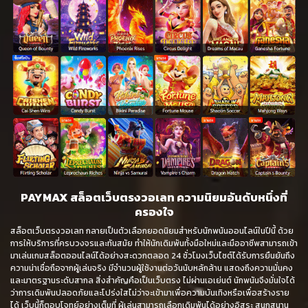
PAYMAX สล็อตเว็บตรงวอเลท ความนิยมอันดับหนึ่งที่
ครองใจ
สล็อตเว็บตรงวอเลท
กลายเป็นตัวเลือกยอดนิยมสำหรับนักพนันออนไลน์ในปีนี้ ด้วย
การให้บริการที่ครบวงจรและทันสมัย ทำให้นักเดิมพันทั้งมือใหม่และมืออาชีพสามารถเข้า
มาเล่นเกมสล็อตออนไลน์ได้อย่างสะดวกตลอด 24 ชั่วโมงเว็บไซต์ได้รับการยืนยันถึง
ความน่าเชื่อถือจากผู้เล่นจริง มีจำนวนผู้ใช้งานต่อวันนับหลักล้าน แสดงถึงความมั่นคง
และมาตรฐานระดับสากล สิ่งสำคัญคือเป็นเว็บตรง ไม่ผ่านเอเย่นต์ นักพนันจึงมั่นใจได้
ว่าการเดิมพันปลอดภัยและโปร่งใสไม่ว่าจะเข้ามาเพื่อความบันเทิงหรือเพื่อสร้างราย
ได้ เว็บนี้ก็ตอบโจทย์อย่างเต็มที่ ผู้เล่นสามารถเลือกเดิมพันได้อย่างอิสระ สนุกสนาน